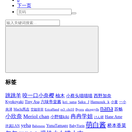
下一页
标签
跳跳羊
咬一口小奈樱
柚木
小蔡头喵喵喵
西野加奈
Kyokoyaki
Tiny Asa
六味帝皇酱
kei_sana
Saku_J
Hamusuk_k
小童
一小
nana
苏畅
央泽
Machi馬吉
空姐菲菲
EricaHand
re3_chi10
Byoru
alicegrylls
小欣奈
冉冉学姐
Meriol chan
小野猫kiki
Hane Ame
けん研
萌白酱
yeha
桥本香菜
YunaTamago
许岚LAN
BabyYurin
Babeneso