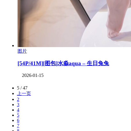
图片
[54P/41M][图包]水淼aqua – 生日兔兔
2026-01-15
5 / 47
上一页
2
3
4
5
6
7
8