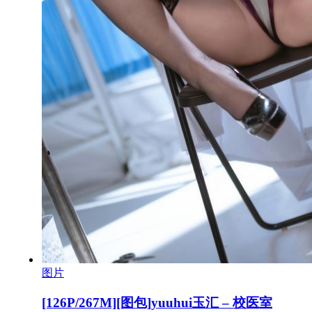
图片
[126P/267M][图包]yuuhui玉汇 – 校医室